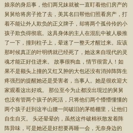
娘亲的身后事，他们两兄妹就被一直盯着他们房产的
舅舅给将房子抢了去，美其名曰帮他们照看房产，打
着不能让外人欺负的正义牌子，却将两个孤伶伶的小
孩子欺负得彻底。这具身体的主人在混乱中被人极推
了一下，撞到柱子上，晕迷了一整天才醒过来。应该
那时候真正的叶明绣就已经死了，她这来自现代的灵
魂才能正好住进来。 故事很狗血，情节很雷人！如
果不是额头上撞的又红又肿的大包还没有消掉阵阵生
疼强烈的提醒她还是受害者，当事人。她是很欢迎大
家观看这出好戏。 那位至今为止都没出现过的舅舅
也没有管两个孩子的死活，只将他们两个懵懵懂懂的
两个孩子赶到这半山腰一间破旧的茅糙棚里，让他们
自生自灭。 头还晕晕的，虽然这件破棉袄散发着阵
阵异味，可是她还是好想要再睡一会，无奈身边的