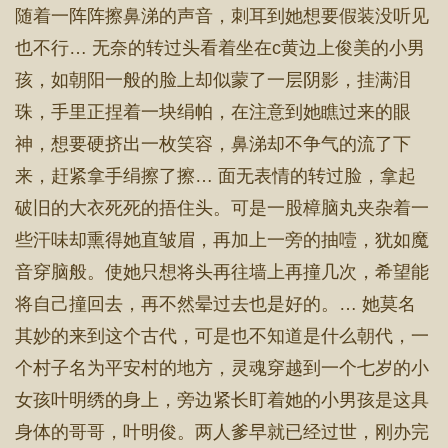
随着一阵阵擦鼻涕的声音，刺耳到她想要假装没听见
也不行… 无奈的转过头看着坐在c黄边上俊美的小男
孩，如朝阳一般的脸上却似蒙了一层阴影，挂满泪
珠，手里正捏着一块绢帕，在注意到她瞧过来的眼
神，想要硬挤出一枚笑容，鼻涕却不争气的流了下
来，赶紧拿手绢擦了擦… 面无表情的转过脸，拿起
破旧的大衣死死的捂住头。可是一股樟脑丸夹杂着一
些汗味却熏得她直皱眉，再加上一旁的抽噎，犹如魔
音穿脑般。使她只想将头再往墙上再撞几次，希望能
将自己撞回去，再不然晕过去也是好的。… 她莫名
其妙的来到这个古代，可是也不知道是什么朝代，一
个村子名为平安村的地方，灵魂穿越到一个七岁的小
女孩叶明绣的身上，旁边紧长盯着她的小男孩是这具
身体的哥哥，叶明俊。两人爹早就已经过世，刚办完