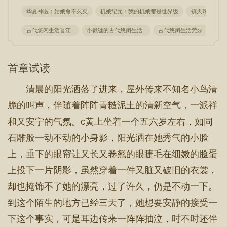
华夏神医：姑娘命不久矣
机娘纪元：我的机娘都是世界级
镇天珠
这
古代悠闲生活晋江
小裁缝的古代悠闲生活
古代悠闲生活莞尔
穿
首章试读
清晨的阳光洒落了进来，屋外传来不知名小鸟清
脆的叫声，伴随着阵阵青糙泥土的清新空气，一派祥
和又安宁的气氛。c黄上坐着一个五六岁左右，如同
石雕般一动不动的小身影，阳光洒在她秀气的小脸
上，垂下的眼帘让又长又卷翘的眼睫毛在细嫩的脸蛋
上投下一片阴影，虽然穿着一件又脏又破旧的衣裳，
却也掩饰不了她的漂亮，过了许久，仍是不动一下。
到这个陌生的地方已经三天了，她想要安静的接受一
下这个事实，可是耳边传来一阵阵抽泣，时不时还伴