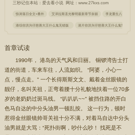
三秒记住本站：爱去看小说 网址：www.27kxs.com
惊涛落日全文+番外
艾泽拉斯圣光黎明最新章节奈丽
李龙重生八一渔猎
港综你洪兴仔慈善大王什么鬼无错版
港片你洪兴仔慈善大王什么鬼笔
首章试读
1990年， 港岛的天气风和日丽。 铜锣湾告士打
道的街道，车来车往，人流如织。 “阿婆，小心一
点，慢点走。” 一个长得斯斯文文、戴着金丝眼镜的
靓仔，名叫关祖，正弯着腰十分礼貌地扶着一位70多
岁的老奶奶过斑马线。 “叭叭叭~~” 被挡住路的开白
色马自达的中分头油男一顿乱按。 这一行为，顿时
惹得金丝眼镜帅哥关祖十分不满，对着马自达中分头
油男就是大骂：“死扑街啊，吵什么吵！ 找死是不