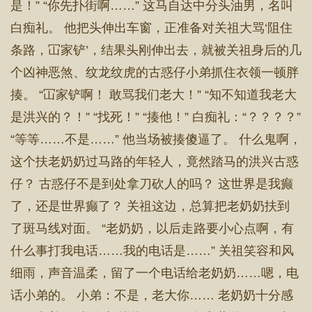
是！” “你先扑街啊……” 这马自达中分头油男，名叫
白痴礼。 他把头伸出车窗，正准备对关祖大骂‘阻住
条路，冚家铲’，结果头刚伸出去，就被关祖身后的几
个凶神恶煞、纹龙纹虎的古惑仔小弟抓住衣领一顿胖
揍。 “冚家铲啊！ 敢骂我们老大！” “知不知道我老大
是洪兴的？！” “找死！” “揍他！” 白痴礼：“？？？？”
“等等……不是……” 他当场被揍傻逼了。 什么鬼啊，
这个扶老奶奶过马路的年轻人，竟然踏马的洪兴古惑
仔？ 古惑仔不是到处拿刀砍人的吗？ 这世界是我癫
了，还是世界癫了？ 关祖这边，总算把老奶奶扶到
了斑马线对面。 “老奶奶，以后走路要小心点啊，有
什么事打我电话……我的电话是……” 关祖笑容和风
细雨，声音温柔，留了一个电话给老奶奶……嗯，电
话小弟的。 小弟：不是，老大你…… 老奶奶十分感