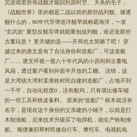
完游戏里所有战舰才能回到原时空。 天杀的毛子，
《战舰世界》里的都是二战以前的那些战列舰、驱逐
舰什么的，90年代导弹巡洋舰早就称霸海洋，一发
“玄武岩” 重型反舰导弹就能重创战列舰，谁还造那些
古董玩意？ 更关键的是——开局也太简陋了吧！ 穿
越过来的唐文是有了合法身份和造船厂，可这造船
厂…… 唐文环视一股八十年代风的小房间和古董电
风扇，透过窗户看到外面半开放的工棚。 没错，这
是大湾镇大湾村某唐姓村民自建的造船厂，占地不到
一千平，自动化程度0，没有船坞，只有堪比修车铺
的一些工具和铁皮备料。 原来的“造船厂” 根本就没有
名字，是现在这个身份的父亲建的小铺子，以前是打
木制渔船，后来技术升级买了电焊机，能生产铁制渔
船。 顺便兼职帮村民修自行车、摩托车、电视机电