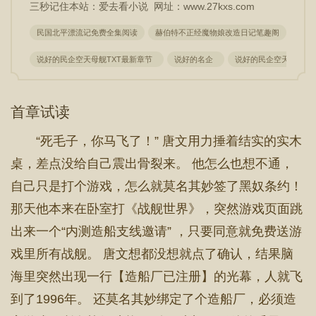
三秒记住本站：爱去看小说 网址：www.27kxs.com
民国北平漂流记免费全集阅读
赫伯特不正经魔物娘改造日记笔趣阁
民国
说好的民企空天母舰TXT最新章节
说好的名企
说好的民企空天母舰什
首章试读
“死毛子，你马飞了！” 唐文用力捶着结实的实木
桌，差点没给自己震出骨裂来。 他怎么也想不通，
自己只是打个游戏，怎么就莫名其妙签了黑奴条约！
那天他本来在卧室打《战舰世界》，突然游戏页面跳
出来一个“内测造船支线邀请” ，只要同意就免费送游
戏里所有战舰。 唐文想都没想就点了确认，结果脑
海里突然出现一行【造船厂已注册】的光幕，人就飞
到了1996年。 还莫名其妙绑定了个造船厂，必须造