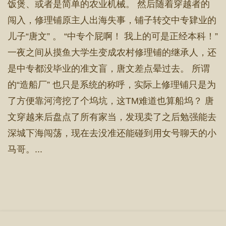
饭煲、或者是简单的农业机械。 然后随着穿越者的
闯入，修理铺原主人出海失事，铺子转交中专肄业的
儿子“唐文” 。 “中专个屁啊！ 我上的可是正经本科！”
一夜之间从摸鱼大学生变成农村修理铺的继承人，还
是中专都没毕业的准文盲，唐文差点晕过去。 所谓
的“造船厂” 也只是系统的称呼，实际上修理铺只是为
了方便靠河湾挖了个坞坑，这TM难道也算船坞？ 唐
文穿越来后盘点了所有家当，发现卖了之后勉强能去
深城下海闯荡，现在去没准还能碰到用女号聊天的小
马哥。...
首 页
章节目录
立即阅读
搜 索