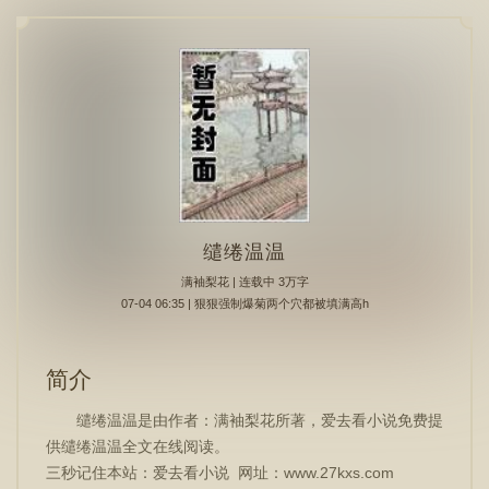
缱绻温温
满袖梨花
| 连载中 3万字
07-04 06:35 | 狠狠强制爆菊两个穴都被填满高h
简介
缱绻温温是由作者：满袖梨花所著，爱去看小说免费提
供缱绻温温全文在线阅读。
三秒记住本站：爱去看小说 网址：www.27kxs.com