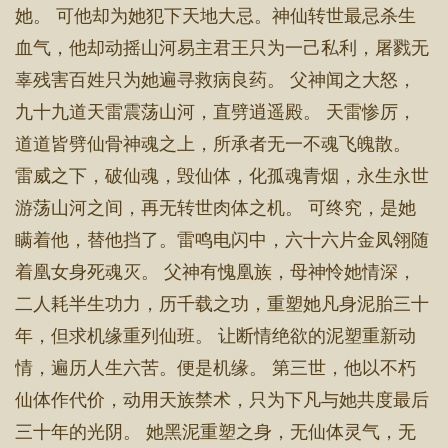
她。 可他却为她犯下天地大忌。神仙转世最忌杀生
血气，他却动摇山河易主君王只为一己私利，屠戮无
辜残害百姓只为她遍寻救病良药。 父神闻之大怒，
九十九道天雷震荡山河，直劈逍遥殿。 天雷惨厉，
道道皆劈仙骨神魂之上，所承者无一不魂飞魄散。
雷威之下，破仙魂，毁仙体，化孤魂青烟，永生永世
游荡山河之间，再无转世肉体之机。 可终究，是她
瞒着他，替他挡了。雷鸣电闪中，六十六片金凤翎随
着凰女身死魂灭。 父神有愧凰族，母神怜她情深，
二人耗半生功力，历千载之功，重塑她凡身泥胎三十
年，但求机缘重列仙班。 让断情绝欲的泥塑重新动
情，遍历人生六苦。便是机缘。 第三世，他以不朽
仙体作代价，动用天族禁术，只为下凡与她共度最后
三十年的光阴。 她黑泥重塑之身，无仙体灵气，无