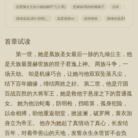
恋爱脑女主的小姨妈躺平了[八零]
惹婵娟/我的蛇蝎娘子
泊岸
七日劫
缱绻温温(高H 剧情)_
温柔缱绻txt
温情绻缱
缱绻的温柔歌词
首章试读
第一世，她是凰族圣女最后一脉的九倾公主，他
是天族最显赫世族的世子君逸上神。 两族斗争，一
场天劫。 却是机缘巧合，让她与他双双坠落凡尘，
结下百年姻缘，缔结两姓之好。 第二世，他是亓国
百战百胜的大将军王，她是救他于悬崖之下的普通孤
女。 她为他治蛇毒，防明枪，挡暗算，孤身犯险，
以命相搏，助他重返朝堂，掀波澜，破罗网，黄衣加
身立为帝王。 他亦为她起了真情动了真心，长发结
百年，对着帝喾山的天地，发誓永生永世皆不会负