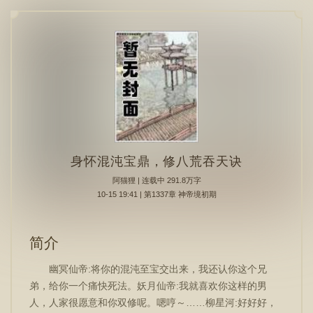
身怀混沌宝鼎，修八荒吞天诀
阿猫狸
| 连载中 291.8万字
10-15 19:41 | 第1337章 神帝境初期
简介
幽冥仙帝:将你的混沌至宝交出来，我还认你这个兄
弟，给你一个痛快死法。妖月仙帝:我就喜欢你这样的男
人，人家很愿意和你双修呢。嗯哼～……柳星河:好好好，