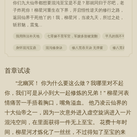
你们九大仙帝都想要混沌至宝是不是？那就同归于尽吧，老
子炸死你！柳星河重生在下界，开启悟性逆天的修行之路，
返回仙界干死他丫的！我，柳星河，当凌九天，所过之处，
斩邪魅，震鬼...
我用阵法补天地
七零嫁不育军官，军嫂多胎被宠翻
平凡的我不可能这么
身怀混沌宝鼎
混沌修身诀
修八荒吞天诀 无弹窗
修八荒吞天诀
首章试读
“北幽冥！ 你为什么要这么做？我哪里对不起
你，我们可是从小到大一起修炼的兄弟！” 柳星河表
情痛苦一手捂着胸口，嘴角溢血。 他乃凌云仙界的
十大仙帝之一，因为一次意外进入虚空旋涡进入一片
混沌空间，在里面获得一件无上至宝。 花费十年时
间，柳星河才炼化了一丝丝，不过得知了至宝的来