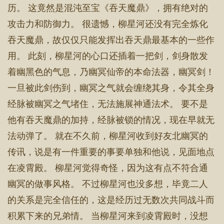
历。 这竟然是混沌至宝《吞天魔鼎》，拥有绝对的
攻击力和防御力。 很遗憾，柳星河还没有完全炼化
吞天魔鼎，故仅仅只能发挥出吞天鼎最基本的一些作
用。 此刻，柳星河的心口还插着一把剑，剑身散发
着幽黑色的气息，乃幽冥仙帝的本命法器，幽冥剑！
一旦被此剑伤到，幽冥之气就会缠绕其身，令其全身
经脉被幽冥之气堵住，无法施展神通法术。 要不是
他有吞天魔鼎的加持，经脉被锁的情况，现在早就无
法动弹了。 就在不久前，柳星河收到好友北幽冥的
传讯，说是有一件重要的事要单独和他说，见面地点
在凌霄殿。 柳星河觉得奇怪，因为这有点不符合通
幽冥的做事风格。 不过柳星河也没多想，毕竟二人
的关系是完全信任的，这是经历过无数次共同战斗而
积累下来的兄弟情。 当柳星河来到凌霄殿时，没想