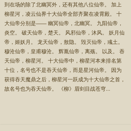
到在场的除了北幽冥外，还有其他八位仙帝。 加上
柳星河，凌云仙界十大仙帝全部齐聚在凌霄殿。 十
大仙帝分别是—— 幽冥仙帝，北幽冥。 九阳仙帝，
炎空。 破天仙帝，楚天。 风邪仙帝，沐风。 妖月仙
帝，姬妖月。 龙天仙帝，敖隐。 毁灭仙帝，彧土。
穆沧仙帝，皇甫穆沧。 辉胤仙帝，离殇。 以及。 吞
天仙帝，柳星河。 十大仙帝中，柳星河本来排名第
十位，名号也不是吞天仙帝，而是星河仙帝。 因为
获得吞天魔鼎之后，柳星河一跃成为十大仙帝之首，
故名号也为吞天仙帝。 《柳》眉剑目战苍穹...