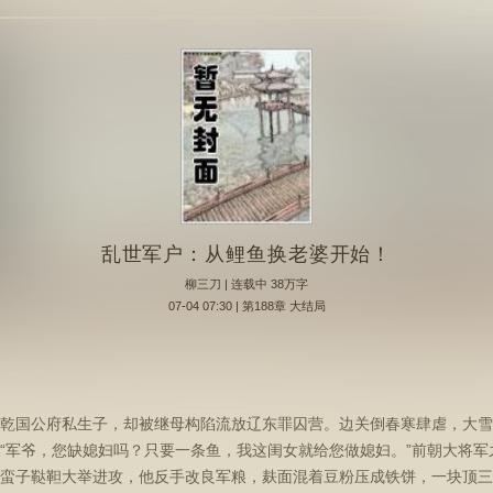
乱世军户：从鲤鱼换老婆开始！
柳三刀
| 连载中 38万字
07-04 07:30 | 第188章 大结局
乾国公府私生子，却被继母构陷流放辽东罪囚营。边关倒春寒肆虐，大雪
“军爷，您缺媳妇吗？只要一条鱼，我这闺女就给您做媳妇。”前朝大将
蛮子鞑靼大举进攻，他反手改良军粮，麸面混着豆粉压成铁饼，一块顶三