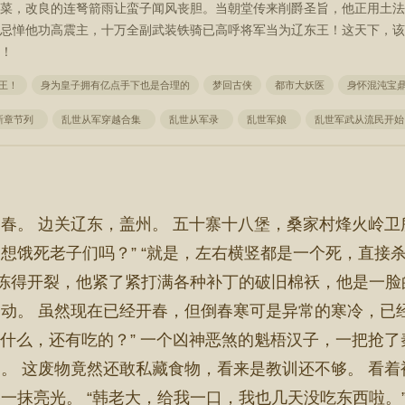
菜，改良的连弩箭雨让蛮子闻风丧胆。当朝堂传来削爵圣旨，他正用土法
忌惮他功高震主，十万全副武装铁骑已高呼将军当为辽东王！这天下，该
！
王！
身为皇子拥有亿点手下也是合理的
梦回古侠
都市大妖医
身怀混沌宝
新章节列
乱世从军穿越合集
乱世从军录
乱世军娘
乱世军武从流民开
春。 边关辽东，盖州。 五十寨十八堡，桑家村烽火岭卫
想饿死老子们吗？” “就是，左右横竖都是一个死，直接
唇冻得开裂，他紧了紧打满各种补丁的破旧棉袄，他是一脸
动。 虽然现在已经开春，但倒春寒可是异常的寒冷，已经
 “什么，还有吃的？” 一个凶神恶煞的魁梧汉子，一把抢
。 这废物竟然还敢私藏食物，看来是教训还不够。 看
一抹亮光。 “韩老大，给我一口，我也几天没吃东西啦。