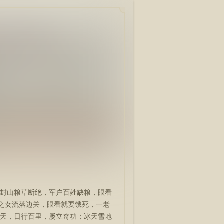
封山粮草断绝，军户百姓缺粮，眼看
军之女流落边关，眼看就要饿死，一老
天，日行百里，屡立奇功；冰天雪地