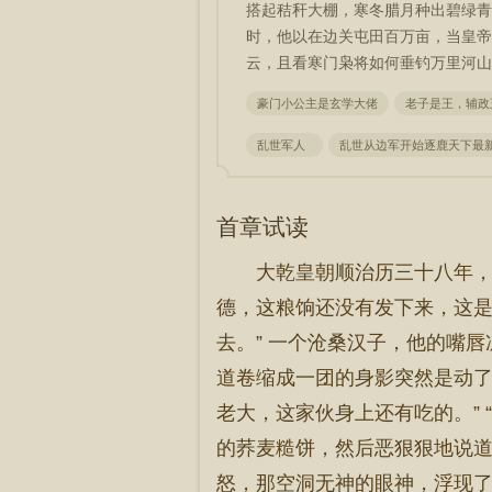
搭起秸秆大棚，寒冬腊月种出碧绿青
时，他以在边关屯田百万亩，当皇帝
云，且看寒门枭将如何垂钓万里河山
豪门小公主是玄学大佬
老子是王，辅政
乱世军人
乱世从边军开始逐鹿天下最
首章试读
大乾皇朝顺治历三十八年，
德，这粮饷还没有发下来，这是
去。” 一个沧桑汉子，他的嘴
道卷缩成一团的身影突然是动了
老大，这家伙身上还有吃的。”
的荞麦糙饼，然后恶狠狠地说道
怒，那空洞无神的眼神，浮现了