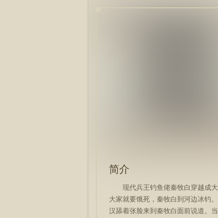
简介
现代兵王钓鱼佬秦牧白穿越成大
大家就要饿死，秦牧白到河边冰钓。
汉舔着张脸来到秦牧白面前说道。当