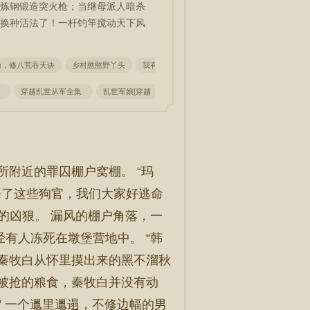
炼钢锻造突火枪；当继母派人暗杀
换种活法了！一杆钓竿搅动天下风
鼎，修八荒吞天诀
乡村憨憨野丫头
我有一个修仙世界
港片，财阀大亨从洪兴贵
始
穿越乱世从军全集
乱世军娘[穿越
乱世边军从军功换媳妇开始全本
乱
所附近的罪囚棚户窝棚。 “玛
杀了这些狗官，我们大家好逃命
的凶狠。 漏风的棚户角落，一
有人冻死在墩堡营地中。 “韩
了秦牧白从怀里摸出来的黑不溜秋
着被抢的粮食，秦牧白并没有动
” 一个邋里邋遢，不修边幅的男