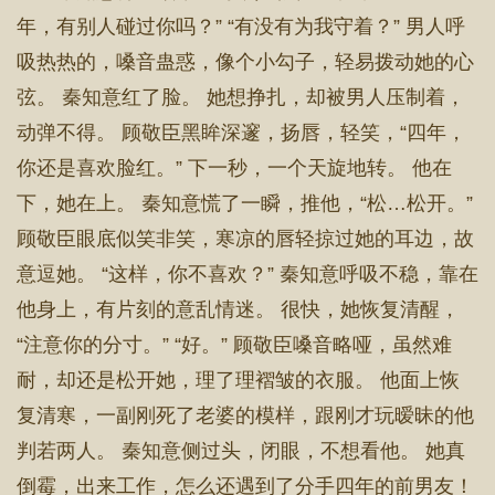
年，有别人碰过你吗？” “有没有为我守着？” 男人呼
吸热热的，嗓音蛊惑，像个小勾子，轻易拨动她的心
弦。 秦知意红了脸。 她想挣扎，却被男人压制着，
动弹不得。 顾敬臣黑眸深邃，扬唇，轻笑，“四年，
你还是喜欢脸红。” 下一秒，一个天旋地转。 他在
下，她在上。 秦知意慌了一瞬，推他，“松…松开。”
顾敬臣眼底似笑非笑，寒凉的唇轻掠过她的耳边，故
意逗她。 “这样，你不喜欢？” 秦知意呼吸不稳，靠在
他身上，有片刻的意乱情迷。 很快，她恢复清醒，
“注意你的分寸。” “好。” 顾敬臣嗓音略哑，虽然难
耐，却还是松开她，理了理褶皱的衣服。 他面上恢
复清寒，一副刚死了老婆的模样，跟刚才玩暧昧的他
判若两人。 秦知意侧过头，闭眼，不想看他。 她真
倒霉，出来工作，怎么还遇到了分手四年的前男友！