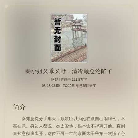
秦小姐又乖又野，清冷顾总沦陷了
软梨
| 连载中 121.9万字
08-18 08:59 | 第229章 意意我回来了
简介
秦知意提分手那天，顾敬臣以为她在跟自己闹脾气，不
甚在意。身边人都说，她太爱他，根本舍不得离开他。直到
秦知意彻底离开，这位不可一世的京圈太子爷第一次慌了心