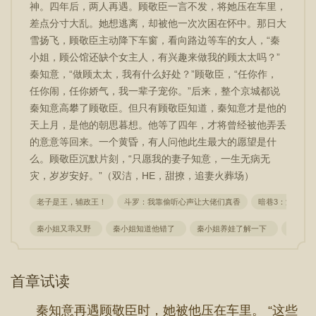
神。四年后，两人再遇。顾敬臣一言不发，将她压在车里，
差点分寸大乱。她想逃离，却被他一次次困在怀中。那日大
雪扬飞，顾敬臣主动降下车窗，看向路边等车的女人，“秦
小姐，顾公馆还缺个女主人，有兴趣来做我的顾太太吗？”
秦知意，“做顾太太，我有什么好处？”顾敬臣，“任你作，
任你闹，任你娇气，我一辈子宠你。”后来，整个京城都说
秦知意高攀了顾敬臣。但只有顾敬臣知道，秦知意才是他的
天上月，是他的朝思暮想。他等了四年，才将曾经被他弄丢
的意意等回来。一个黄昏，有人问他此生最大的愿望是什
么。顾敬臣沉默片刻，“只愿我的妻子知意，一生无病无
灾，岁岁安好。”（双洁，HE，甜撩，追妻火葬场）
老子是王，辅政王！
斗罗：我靠偷听心声让大佬们真香
暗巷3：浴火
秦小姐又乖又野
秦小姐知道他错了
秦小姐养娃了解一下
秦小姐
首章试读
秦知意再遇顾敬臣时，她被他压在车里。 “这些