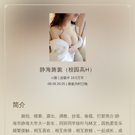
静海旖旎（校园高H）
rr旖
| 连载中 19.5万字
08-09 20:25 | 旖旎为时已晚
简介
厕拍、猥亵、露出、调教、抄底、偷窥、打胶简介:静
海市静海大学大一新生，同班同学徐叶与林文，因热爱音乐
频繁接触，相互喜欢，相互依偎，相互救赎，一起成长，成