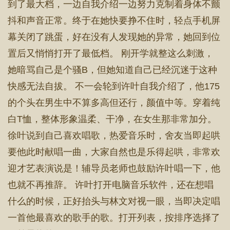
到了最大档，一边自我介绍一边努力克制着身体不颤
抖和声音正常。终于在她快要挣不住时，轻点手机屏
幕关闭了跳蛋，好在没有人发现她的异常，她回到位
置后又悄悄打开了最低档。 刚开学就整这么刺激，
她暗骂自己是个骚B，但她知道自己已经沉迷于这种
快感无法自拔。 不一会轮到许叶自我介绍了，他175
的个头在男生中不算多高但还行，颜值中等。穿着纯
白T恤，整体形象温柔、干净，在女生那非常加分。
徐叶说到自己喜欢唱歌，热爱音乐时，舍友当即起哄
要他此时献唱一曲，大家自然也是乐得起哄，非常欢
迎才艺表演说是！辅导员老师也鼓励许叶唱一下，他
也就不再推辞。 许叶打开电脑音乐软件，还在想唱
什么的时候，正好抬头与林文对视一眼，当即决定唱
一首他最喜欢的歌手的歌。打开列表，按排序选择了