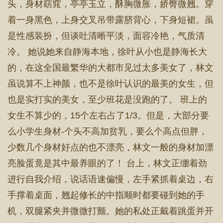
头，身材窈窕，亭亭玉立，酥胸微胀，娇臀微翘。穿
着一身黑色，上身交叉吊带露脐背心，下身短裙。虽
是性感装扮，但谈吐清晰平淡，面容冷艳，气质清
冷。 她说她来自静海本地，徐叶从小也是静海长大
的，在这全国最繁华的大都市见过太多美女了，林文
虽说算不上神颜，也不是徐叶认识的最美的女生，但
也是实打实的美女，至少班花是没跑的了。 班上的
女生不算少的，15个左右占了1/3。但是，大部分要
么小学生身材-个头不高加贫乳，要么个高点但胖，
少数几个身材好点的也不漂亮，林文一般的身材加漂
亮脸蛋竟是其中最养眼的了！ 台上，林文正绷着劲
进行自我介绍，说话语速偏慢，左手紧抓着桌边，右
手撑着桌面，翘起修长的中指顺时都要碰到她的手
机，双腿紧夹并微微打颤。她的私处正戴着跳蛋并开