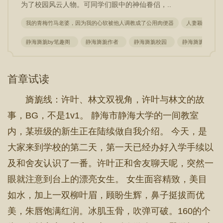
为了校园风云人物。可同学们眼中的神仙眷侣，..
我的青梅竹马老婆，因为我的心软被他人调教成了公用肉便器
人妻颖儿
静海旖旎by笔趣阁
静海旖旎作者
静海旖旎校园
静海旖旎全文
首章试读
旖旎线：许叶、林文双视角，许叶与林文的故
事，BG，不是1v1。 静海市静海大学的一间教室
内，某班级的新生正在陆续做自我介绍。 今天，是
大家来到学校的第二天，第一天已经办好入学手续以
及和舍友认识了一番。许叶正和舍友聊天呢，突然一
眼就注意到台上的漂亮女生。 女生面容精致，美目
如水，加上一双柳叶眉，顾盼生辉，鼻子挺拔而优
美，朱唇饱满红润。冰肌玉骨，吹弹可破。160的个