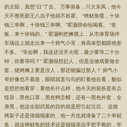
的太阳，真想“日”了去。 万事俱备，只欠东风，他今
天不整死那王八羔子他就不姓霍。 “烤鱿鱼喽，十块
钱三串啊，十块钱三串啊。”霍灏拼命吆喝着。 “老
板，来十块钱的。” 霍灏刚把摊摆上，从市体育场停
车场边上就走出来一个帅气小哥，身高体型都跟他差
不多。 “等会啊，我这还没开火呢，最少要等二十分
钟，你要等吗？” 霍灏很想赶人，但是这做戏要做全
套，烧烤摊上要是没人，那还能骗过那人？ 帅气小
哥好像也不着急，眼睛就直勾勾的盯着他在看，貌似
是想把他看穿，看他长什么样，他今天的装扮是有点
怪异，黑色口罩，黑色鸭舌帽，还有一黑色外套，全
身黑，他这全副武装的目的就是想引起注目。 这烧
烤架子还是借猫猫家的，他一共也就准备了二十串鱿
鱼，就这烤鱿鱼的技术还是猫猫亲自手把手教的，学