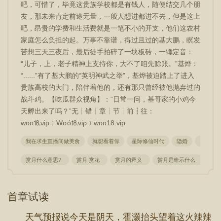
吧，可惜了，毕竟这贵族学校都是有钱人，随便结交几个朋
友，那未来肯定前途无量，一般人想进都进不去，但是这上
吧，昂贵的学费和生活费就是一笔不小的开支，他们这农村
家庭怎么负担的起。万事不靠谱，得过且过的基大鹏，瞑发
苦想三天三夜后，最后徒手拍碎了一块板砖，一锤定音：
“儿子，上，老子精神上支持你，大不了咱先赊账。”基烨：
“......”有了基大鹏的“英明神武之举”，基烨被迫踏上了进入
贵族高校的大门，陪伴着他的，还有那只曾经被他抛弃过的
战斗鸡。【吃瓜群众视角】：“日常一问，基哥家的小鸡今
天孵出来了吗？”无┊错┊章┊节┊前┇往：
wоо⒙νiρ﹝Wσó⒙νiρ﹞woo18.vip
我在求生直播间做美食
就想看着你
星际修仙时代
隐婚
史上最
赏月什么意思?
赏月 赏花
赏月的释义
赏月是暗示什么
赏
首章试读
天气预报说今天是阴天，霍灏抬头望着这火辣辣