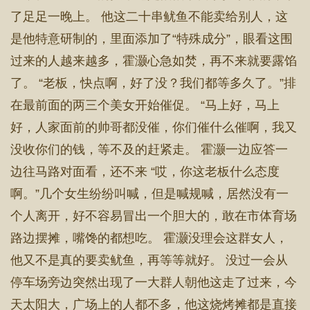
了足足一晚上。 他这二十串鱿鱼不能卖给别人，这
是他特意研制的，里面添加了“特殊成分”，眼看这围
过来的人越来越多，霍灏心急如焚，再不来就要露馅
了。 “老板，快点啊，好了没？我们都等多久了。”排
在最前面的两三个美女开始催促。 “马上好，马上
好，人家面前的帅哥都没催，你们催什么催啊，我又
没收你们的钱，等不及的赶紧走。 霍灏一边应答一
边往马路对面看，还不来 “哎，你这老板什么态度
啊。”几个女生纷纷叫喊，但是喊规喊，居然没有一
个人离开，好不容易冒出一个胆大的，敢在市体育场
路边摆摊，嘴馋的都想吃。 霍灏没理会这群女人，
他又不是真的要卖鱿鱼，再等等就好。 没过一会从
停车场旁边突然出现了一大群人朝他这走了过来，今
天太阳大，广场上的人都不多，他这烧烤摊都是直接