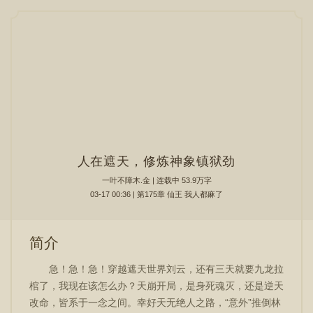
人在遮天，修炼神象镇狱劲
一叶不障木.金
| 连载中 53.9万字
03-17 00:36 | 第175章 仙王 我人都麻了
简介
急！急！急！穿越遮天世界刘云，还有三天就要九龙拉
棺了，我现在该怎么办？天崩开局，是身死魂灭，还是逆天
改命，皆系于一念之间。幸好天无绝人之路，“意外”推倒林