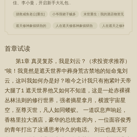
佳、李小曼，开启新手大礼包..
拯救咸鱼老公[重生]
小爷我裙子贼多
末世重生：我的酒店物资无穷尽
遮天修神象镇狱劲的
人在遮天修炼神象镇狱劲
人在遮天之修神象镇
首章试读
第1章 真灵复苏，我是刘云？（求投资求推荐）
“唉！我竟然是遮天世界中葬身荒古禁地的短命鬼刘
云，这叫我如何办是好？唯今之计我只有抱紧叶天帝
大腿了1 遮天世界他又如何不知道，这是一处赤裸裸
丛林法则的修行世界，强者摘星拿月，横渡宇宙星
空，至尊灭世，凡人如同蝼蚁。 一道叹息声响起，
香格里拉大酒店，豪华的总统套房内，一位面容俊秀
的青年打出了这通思考许久的电话。 刘云也是无可