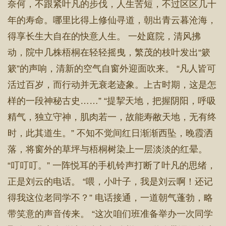
奈何，不跟紧叶凡的步伐，人生苦短，不过区区几十
年的寿命。哪里比得上修仙寻道，朝出青云暮沧海，
得享长生大自在的快意人生。 一处庭院，清风拂
动，院中几株梧桐在轻轻摇曳，繁茂的枝叶发出“簌
簌”的声响，清新的空气自窗外迎面吹来。 “凡人皆可
活过百岁，而行动并无衰老迹象。上古时期，这是怎
样的一段神秘古史……” “提挈天地，把握阴阳，呼吸
精气，独立守神，肌肉若一，故能寿敝天地，无有终
时，此其道生。” 不知不觉间红日渐渐西坠，晚霞洒
落，将窗外的草坪与梧桐树染上一层淡淡的红晕。
“叮叮叮。” 一阵悦耳的手机铃声打断了叶凡的思绪，
正是刘云的电话。 “喂，小叶子，我是刘云啊！还记
得我这位老同学不？” 电话接通，一道朝气蓬勃，略
带笑意的声音传来。 “这次咱们班准备举办一次同学