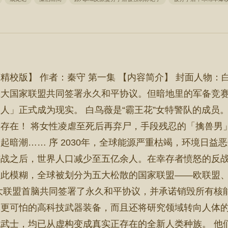
校版】 作者：秦守 第一集 【内容简介】 封面人物：白鸟
五大国家联盟共同签署永久和平协议。但暗地里的军备竞
人」正式成为现实。 白鸟薇是“霸王花”女特警队的成员
存在！ 将女性凌虐至死后再弃尸，手段残忍的「擒兽男
起暗潮…… 序 2030年，全球能源严重枯竭，环境日益
核战之后，世界人口减少至五亿余人。在幸存者愤怒的反
从此模糊，全球被划分为五大松散的国家联盟——欧联盟
大联盟首脑共同签署了永久和平协议，并承诺销毁所有核
、更可怕的高科技武器装备，而且还将研究领域转向人体
武士，均已从虚构变成真实正存在的全新人类种族。 他们