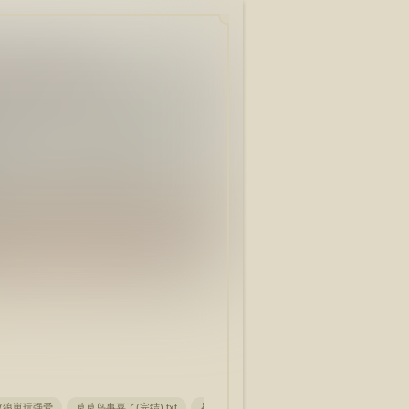
改狼崽玩强爱
草草鸟事喜了(完结) txt
花香袭人春月塘
穿越带着废物空间奔幸福