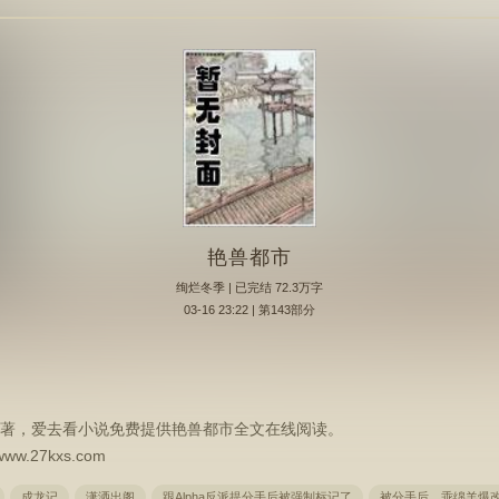
艳兽都市
绚烂冬季
| 已完结 72.3万字
03-16 23:22 | 第143部分
著，爱去看小说免费提供艳兽都市全文在线阅读。
27kxs.com
成龙记
潇洒出阁
跟Alpha反派提分手后被强制标记了
被分手后，乖绵羊爆