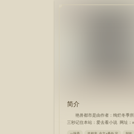
简介
艳兽都市是由作者：绚烂冬季所
三秒记住本站：爱去看小说 网址：www.
一脉香
半相亲 全文+番外 完
韶年