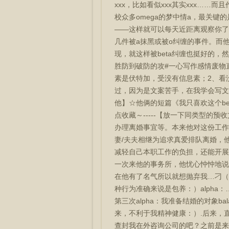
xxx，比如看似xxx其实xxx……
校众多omega的梦中情a，最关键的
——这样就可以每天近距离观察你了。
几件被a抹黑或被o纠缠的事件。而他
现，就这样被beta纠缠也挺好的，
胜防到破防的攻#一心写作感情废物直球
素是伏特加，受没有信息素；2、看没
过，因为是文案苦手，在我学会写文案
他】☆他俩的短篇《我只喜欢这个be
点收藏～-----【放一下同类型的
办理离婚事宜等。本来他对这份工作
妻/夫夫相继为追求真爱排队离婚，
减轻自己本职工作的负担，还能开展收
一次来他的事务所，他忧心忡忡地说
在他有了名气所以就想抛弃我…刁（看
种行为准确来说是包养：）alpha：
第三次alpha：我准备结婚的对象b
来，不利于我精神健康：）.后来，
查封我在外咨询公司的吧？之前是来当卧