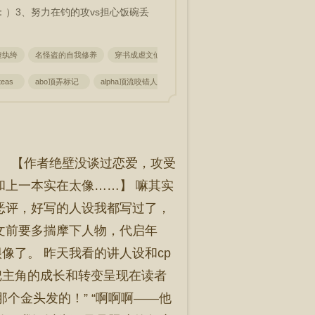
：）3、努力在钓的攻vs担心饭碗丢
陵纨绔
名怪盗的自我修养
穿书成虐文仙尊生的崽
永恒世界欢迎你［无限］
teas
abo顶弄标记
alpha顶流咬错人了
被顶是种
被顶到底是什么意思
】 【作者绝壁没谈过恋爱，攻受
a和上一本实在太像……】 嘛其实
恶评，好写的人设我都写过了，
文前要多揣摩下人物，代启年
了。 昨天我看的讲人设和cp
把主角的成长和转变呈现在读者
那个金头发的！” “啊啊啊——他