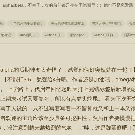
alphaxbeta，不生子，攻的前任都只存在于他嘴里：）他也不是恋爱脑
吗
为了恋爱的千层套路！
香香老婆带球跑18年后
当路人甲心声泄露后
金
忽悠标记
abo顶到了
write as 顶
顶流alpha
writeas顶到了
顶弄wri
alpha的后期转变太奇怪了，感觉他俩好突然就在一起了
【不能打3.5，勉强给4分吧。作者还是加油吧，omeg
。 上学路上，代启年回忆起昨天打上完结标签后新增的
上期末考试又要复习，所以有点虎头蛇尾。 看来下次开
写了人设的，只不过写着写着一不留神就又和上一本又很像
读者欢迎的主角应该至少具备可挖掘性，然后作者要慢慢
，没注意到越来越热烈的气氛。 . “哇，这是魏延庭吧！