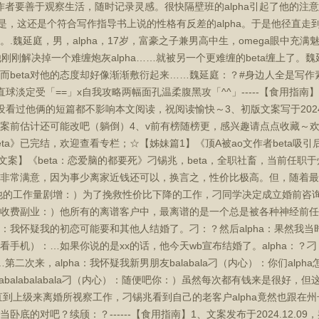
而且作者要善于观察生活，随时记录灵感。很快隔壁班的alpha引起了他的注意
是，这还是个符合写作指导书上说的性格有反差的alpha。于是他径直走到a
.魏延庭，男，alpha，17岁，富豪之子兼男高中生，omega眼中充
刚刚解决掉一个难缠炮灰alpha……就被另一个更难缠的beta缠上了。
然而beta对他的态度却好像渐渐敷衍起来……魏延庭：？#身边人全是写作素
淡定受「==」x自我攻略两幅面孔温柔腹黑攻「^^」-----【食用指南】1、
看过他俩的短篇都不影响本文阅读，祝阅读愉快～3、初版文案写于2024.0
前估计还可能改吧（躺倒）4、v前有榜随榜更，感兴趣请点点收藏～欢迎收
ta》已完结，欢迎查看专栏；☆【姊妹篇1】《顶A被ao文作者beta吸
预收文案】《beta：恋爱脑的都要死》刁锡兆，beta，全职社畜，当前任
非常满意，因为事少离家近钱还可以，换言之，性价比极高。但，随着最
他的工作量剧增：）为了挽救性价比下降的工作，刁同学决定成立婚前咨
费副业：）他所有的离谱客户中，最离谱的是一个总是被各种神经前任(?)抛弃
：我怀疑我的初恋可能要和其他人结婚了。刁：？然后alpha：果然我
手机）：…如果你说的是xx的话，他今天wb宣布结婚了。alpha：？
…第二次来，alpha：我怀疑我新男朋友balabala刁（内心）：你们al
alabalabalabala刁（内心）：随便吧你：）虽然每次都有钱来是很好
直到上级来离婚所视察工作，刁锡兆看到自己的老客户alpha竟然也跟在
底的对吧？续颀：？------【食用指南】1、文案发布于2024.12.