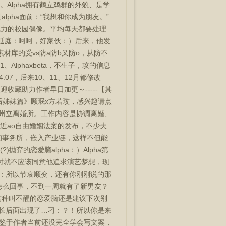
。Alpha拥有鹤立鸡群的外貌、是学
lpha面前：“我想和你成为朋友。”
满魅力的校园偶像。平均每天都要处理
魏延庭：呵呵，好家伙：）后来，他发
材库的受vs防a防b又防o，从防不
Alphaxbeta，不生子，攻的信息
7，后来10、11、12月都修改
藏助力作者早日加更～-----【其
引后姊妹篇》顾珉x方若玟，感兴趣请点
职于州立离婚所。工作内容是协调离婚、
近ao自由婚姻法案的发布，不少夫
询事务所，嵌入产业链，这样不但能
的恋爱脑alpha：）Alpha第
当时就不应该同意他追求演艺梦想，现
刁：所以节哀顺变，还有你刚刚说的那
pha怎么回事，不到一周就有了新男友？
，但这种叫不醒的恋爱脑还是建议下次别
州长后面出现了…刁：？！所以你是来
09，鉴于作者当前还没完全学会写文案，